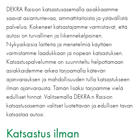
DEKRA Raision katsastusasemalla asiakkaamme
saavat asiantuntevaa, ammattitaitoista ja ystävällistä
palvelua. Kokeneet katsastajamme varmistavat, että
autosi on turvallinen ja liikennekelpoinen.
Nykyaikaisia laitteita ja menetelmiä käyttäen
varmistamme laadukkaan ja nopean katsastuksen.
Katsastuspalvelumme on suunniteltu helpottamaan
asiakkaidemme arkea tarjoamalla kätevän
ajanvarauksen ja mahdollisuuden tulla katsastukseen
ilman ajanvarausta. Tämän lisäksi tarjoamme vielä
edulliset hinnat. Valitsemalla DEKRA:n Raision
katsastusaseman valitset luotettavan ja edullisen tavan
katsastaa autosi.
Katsastus ilman