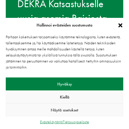
DEKRA Katsastukselle
uusia asemia Raisiosta
Hallinnoi evästeiden suostumusta
ja Kaarinasta
Parhaan kokemuksen tarjoamiseksi käytämme teknologioita, kuten evästeitä,
tallentaaksemme ja/tai käyttääksemme laitetietoja. Näiden tekniikoiden
DEKRA Finland Oy on ostanut SF Katsastus
hyväksyminen antaa meille mahdollisuuden käsitellä tietoja, kuten
selauskäyttäytymistä tai yksilöllisiä tunnuksia tällä sivustolla. Suostumuksen
Oy:n
jättäminen tai peruuttaminen voi vaikuttaa haitallisesti tiettyihin ominaisuuksiin
ja toimintoihin.
LUE LISÄÄ
Hyväksy
Kiellä
Näytä asetukset
Evästekäytäntö
Tietosuojaseloste