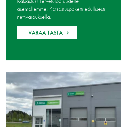
Katsastus! Tervetuloa uudelle
asemallemme! Katsastuspaketti edullisesti
nettivarauksella.
VARAA TÄSTÄ