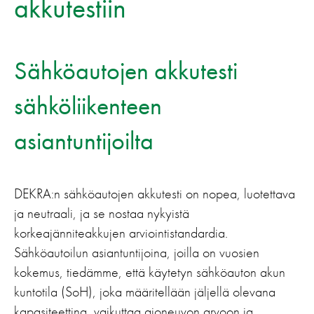
akkutestiin
Sähköautojen akkutesti
sähköliikenteen
asiantuntijoilta
DEKRA:n sähköautojen akkutesti on nopea, luotettava
ja neutraali, ja se nostaa nykyistä
korkeajänniteakkujen arviointistandardia.
Sähköautoilun asiantuntijoina, joilla on vuosien
kokemus, tiedämme, että käytetyn sähköauton akun
kuntotila (SoH), joka määritellään jäljellä olevana
kapasiteettina, vaikuttaa ajoneuvon arvoon ja