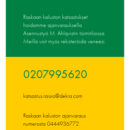
Raskaan kaluston katsastukset
hoidamme ajanvarauksella
Asennustyö M. Ahlqvistin toimitiloissa.
Meillä voit myös rekisteröidä veneesi.
0207995620
katsastus.raisio@dekra.com
Raskaan kaluston ajanvaraus
numerosta
0444936772