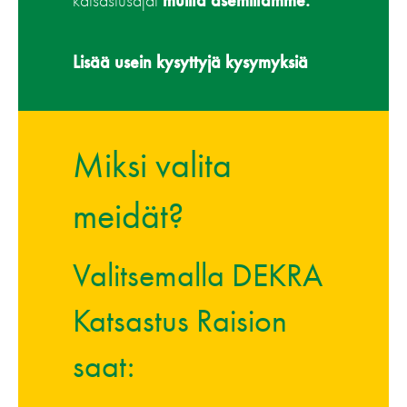
katsastusajat
muilta asemiltamme
.
Lisää usein kysyttyjä kysymyksiä
Miksi valita
meidät?
Valitsemalla DEKRA
Katsastus Raision
saat: