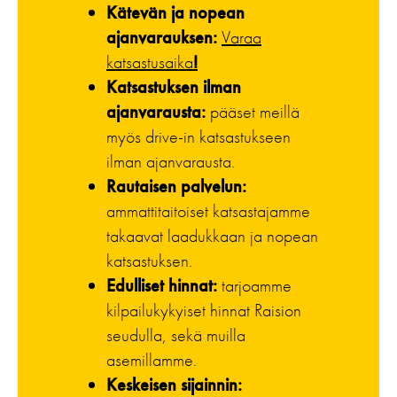
Kätevän ja nopean
ajanvarauksen:
Varaa
katsastusaika
!
Katsastuksen ilman
ajanvarausta:
pääset meillä
myös drive-in katsastukseen
ilman ajanvarausta.
Rautaisen palvelun:
ammattitaitoiset katsastajamme
takaavat laadukkaan ja nopean
katsastuksen.
Edulliset hinnat:
tarjoamme
kilpailukykyiset hinnat Raision
seudulla, sekä muilla
asemillamme.
Keskeisen sijainnin: