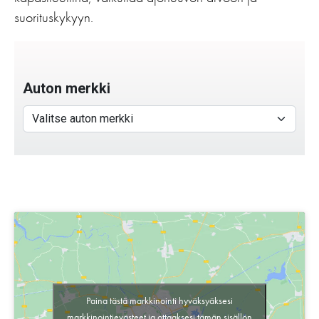
suorituskykyyn.
Paina tästä markkinointi hyväksyäksesi
markkinointievästeet ja ottaaksesi tämän sisällön