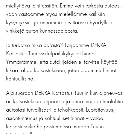
miellyttävä ja stressitön. Emme vain tarkasta autoasi,
vaan vastaamme myös mielellämme kaikkiin
kysymyksiisi ja annamme tarvittaessa hyödyllisiä
vinkkejä auton kunnossapidosta.
Ja tiedätkö mikä parasta? Tarjoamme DEKRA
Katsastus Tuurissa kilpailukykyiset hinnat.
Ymmärrämme, että autoilijoiden ei tarvitse käyttää
liikaa rahaa katsastukseen, joten pidämme hinnat
kohtuullisina.
Aja suoraan DEKRA Katsastus Tuuriin kun ajoneuvosi
on katsastuksen tarpeessa ja anna meidän huolehtia
autostasi turvallisesti ja tehokkaasti. Luotettavuus,
asiantuntemus ja kohtuulliset hinnat – varaa
katsastusaika helposti netissä meidän Tuurin