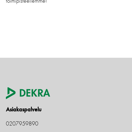
toimipisteellemme!
Asiakaspalvelu
0207959890