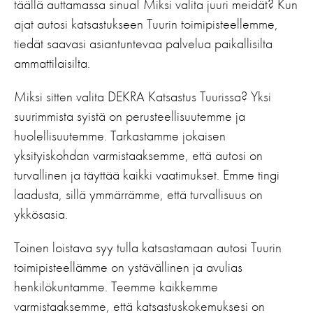
täällä auttamassa sinua! Miksi valita juuri meidät? Kun
ajat autosi katsastukseen Tuurin toimipisteellemme,
tiedät saavasi asiantuntevaa palvelua paikallisilta
ammattilaisilta.
Miksi sitten valita DEKRA Katsastus Tuurissa? Yksi
suurimmista syistä on perusteellisuutemme ja
huolellisuutemme. Tarkastamme jokaisen
yksityiskohdan varmistaaksemme, että autosi on
turvallinen ja täyttää kaikki vaatimukset. Emme tingi
laadusta, sillä ymmärrämme, että turvallisuus on
ykkösasia.
Toinen loistava syy tulla katsastamaan autosi Tuurin
toimipisteellämme on ystävällinen ja avulias
henkilökuntamme. Teemme kaikkemme
varmistaaksemme, että katsastuskokemuksesi on