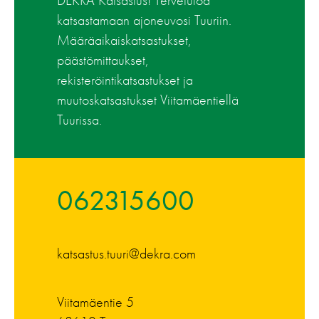
DEKRA Katsastus! Tervetuloa
katsastamaan ajoneuvosi Tuuriin.
Määräaikaiskatsastukset,
päästömittaukset,
rekisteröintikatsastukset ja
muutoskatsastukset Viitamäentiellä
Tuurissa.
062315600
katsastus.tuuri@dekra.com
Viitamäentie 5