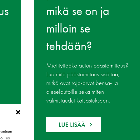
us
mikä se on ja
milloin se
tehdään?
t
Mietityttääkö auton päästömittaus?
Lue mitä päästömittaus sisältää,
mitkä ovat raja-arvot bensa- ja
dieselautoille sekä miten
valmistaudut katsastukseen.
LUE LISÄÄ
syminen
öllisiä