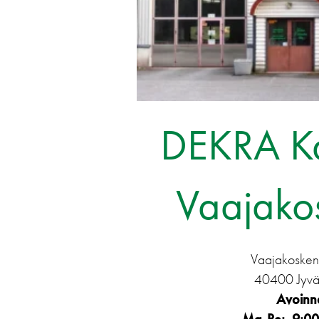
DEKRA Ka
Vaajakos
Vaajakosken
40400 Jyvä
Avoinn