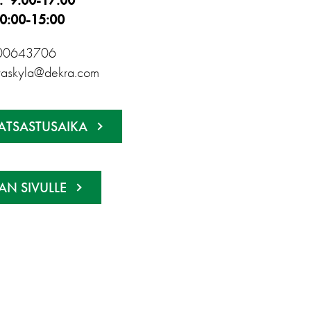
: 9:00-17:00
10:00-15:00
00643706
yvaskyla@dekra.com
ATSASTUSAIKA
N SIVULLE