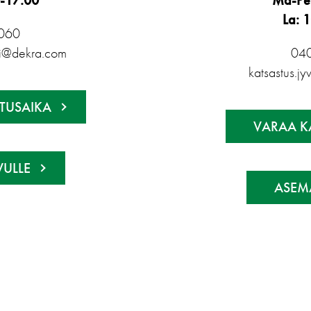
-17:00
Ma-Pe
La: 
060
ki@dekra.com
04
katsastus.j
TUSAIKA
VARAA K
VULLE
ASEMA