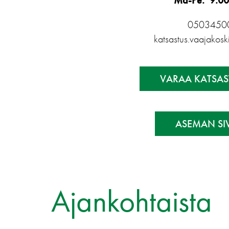
Ma-Pe: 9:00
0503450
katsastus.vaajakos
VARAA KATSAS
ASEMAN SI
Ajankohtaista