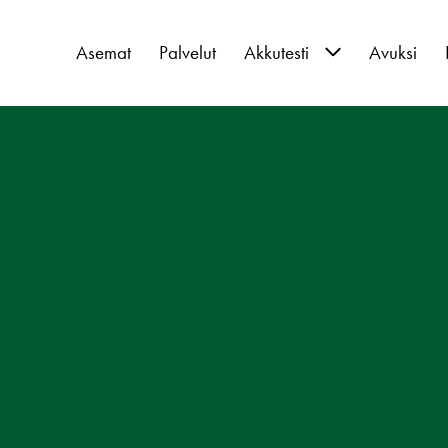
Asemat
Palvelut
Akkutesti
Avuksi
Akkutestin ajanvaraus