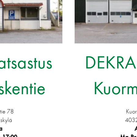
tsastus
DEKRA 
kentie
Kuorm
tie 78
Kuor
skylä
4032
a