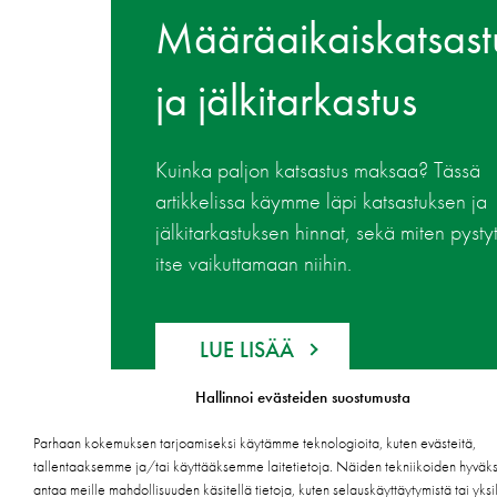
Määräaikaiskatsast
ja jälkitarkastus
Kuinka paljon katsastus maksaa? Tässä
artikkelissa käymme läpi katsastuksen ja
jälkitarkastuksen hinnat, sekä miten pysty
itse vaikuttamaan niihin.
LUE LISÄÄ
Hallinnoi evästeiden suostumusta
Parhaan kokemuksen tarjoamiseksi käytämme teknologioita, kuten evästeitä,
tallentaaksemme ja/tai käyttääksemme laitetietoja. Näiden tekniikoiden hyväk
antaa meille mahdollisuuden käsitellä tietoja, kuten selauskäyttäytymistä tai yksil