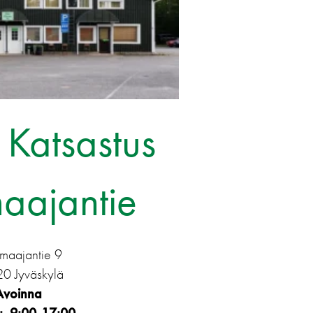
Katsastus
aajantie
maajantie 9
0 Jyväskylä
Avoinna