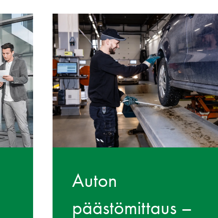
Auton
päästömittaus –