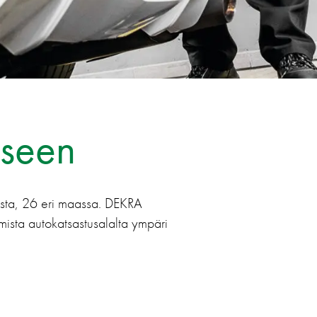
kseen
usta, 26 eri maassa. DEKRA
ista autokatsastusalalta ympäri