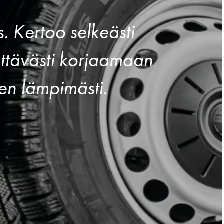
. Kertoo selkeästi
ettävästi korjaamaan
len lämpimästi.