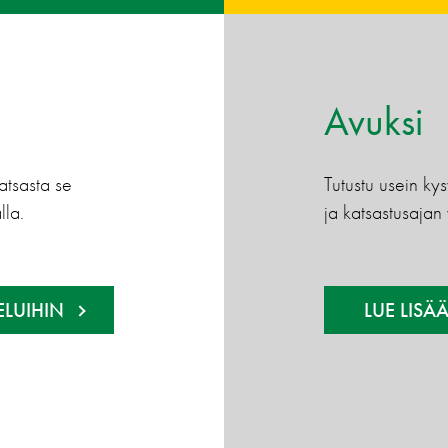
Avuksi
atsasta se
Tutustu usein kys
lla.
ja katsastusajan
ELUIHIN
LUE LISÄ