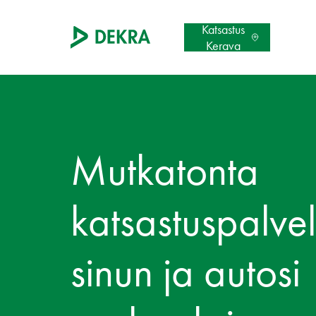
Katsastus
Kerava
Mutkatonta
katsastuspalve
sinun ja autosi