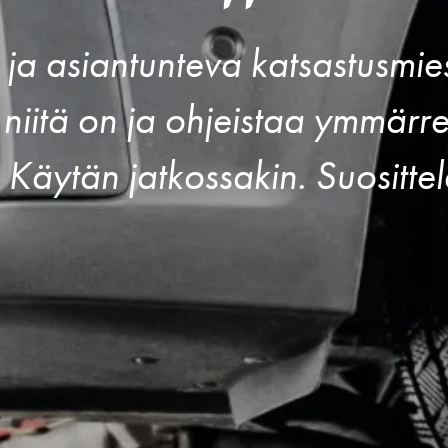
 ja asiantunteva katsastusmies
 niitä on ja ohjeistaa ymmärr
. Käytän jatkossakin. Suositte