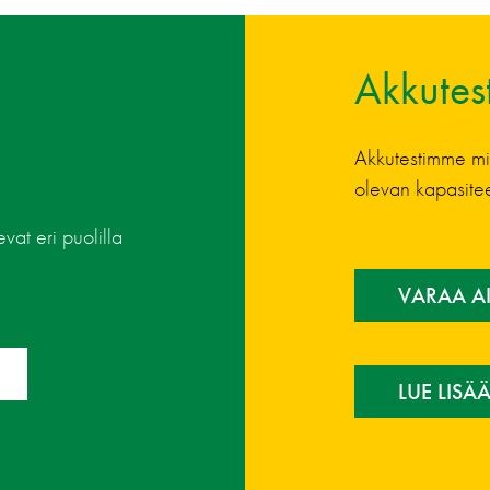
Akkutest
Akkutestimme mit
olevan kapasitee
at eri puolilla
VARAA AI
LUE LISÄ