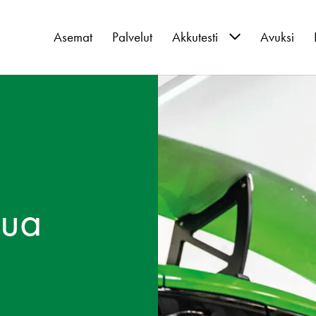
Asemat
Palvelut
Akkutesti
Avuksi
Akkutestin ajanvaraus
lua