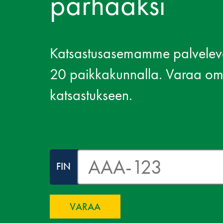
parhaaksi
Katsastusasemamme palveleva
20 paikkakunnalla. Varaa om
katsastukseen.
FIN