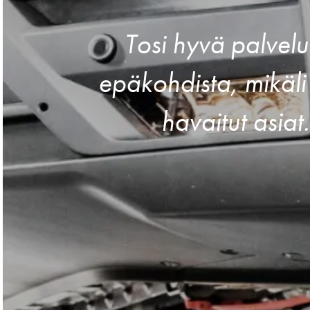
Tosi hyvä palvelu
epäkohdista, mikäli
havaitut asiat